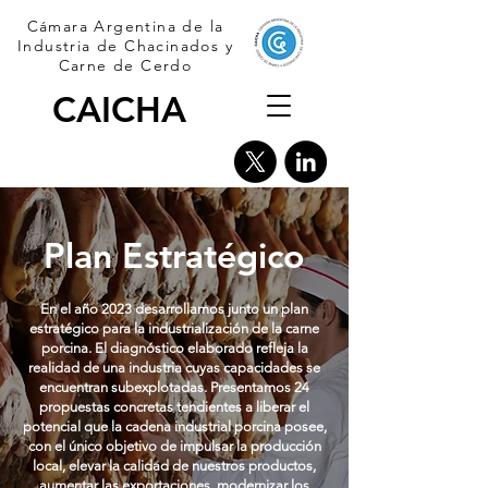
Cámara Argentina de la
Industria de Chacinados
y
Carne de Cerdo
CAICHA
Precio Precio Promedio del Cerdo 27/07/26 al
3/08/26, $2216,80
Plan Estratégico
En el año 2023 desarrollamos junto un plan
estratégico para la industrialización de la carne
porcina. El diagnóstico elaborado refleja la
realidad de una industria cuyas capacidades se
encuentran subexplotadas.
Presentamos 24
propuestas concretas tendientes a liberar el
potencial que la cadena industrial porcina posee,
con el único objetivo de impulsar la producción
local, elevar la calidad de nuestros productos,
aumentar las exportaciones, modernizar los