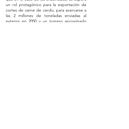
un rol protagónico para la exportación de
cortes de carne de cerdo, para acercarse a
las 2 millones de toneladas enviadas al
exterior en 2050 y un ingreso aproximado
de 2.500 millones de dólares.
Para el caso de la comercialización de cortes
porcinos, las mejoras en las condiciones
laborales, la simplificación regulatoria, la
reducción impositiva, y la mejora en los
controles de calidad y evasión serán
también un motor importante para alcanzar
las metas planificadas, posibilitando la
creación de más de 100.000 nuevos puestos
de trabajo para los próximos 30 años,
acompañado de importantes mejoras en la
productividad de dichos empleados y de
una creciente proporción de frigoríficos
amparados bajo los estándares de calidad
Senasa.
En consecuencia, la cadena porcina en su
conjunto podría pasar de una producción