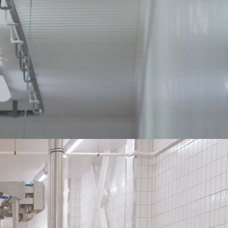
oradores argentinos de chacinados, salazones,
rtes de cerdo fresco y otros
roductos.
Procuramos
la excelencia en materia de
ad, la incorporación de tecnología, la solución de
blemas
económicos, fiscales, regulatorios y
ales, apoyando al sector para su pleno desarrollo.