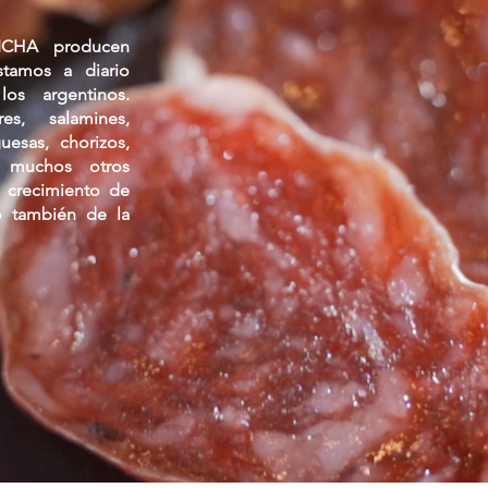
ICHA producen
stamos a diario
os argentinos.
bres,
salamines,
uesas, chorizos,
y muchos otros
l
crecimiento
de
o también de la