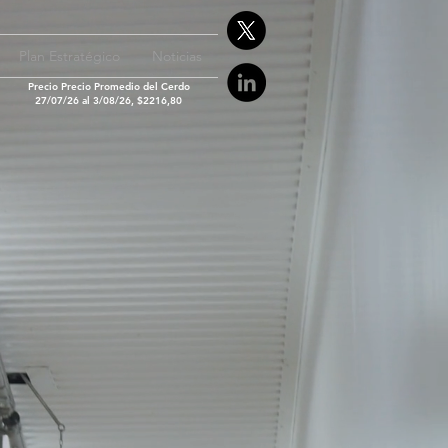
Plan Estratégico
Noticias
Precio Precio Promedio del Cerdo
27/07/26 al 3/08/26, $2216,80
Somos
CAICHA
e más de 80 años que CAICHA agrupa a