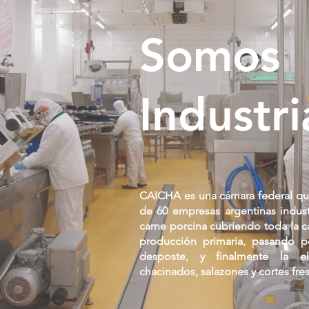
Somos
Industri
CAICHA es una cámara federal qu
de 60 empresas argentinas indust
carne porcina cubriendo toda la 
producción primaria, pasando po
desposte, y finalmente la e
chacinados, salazones y cortes fre