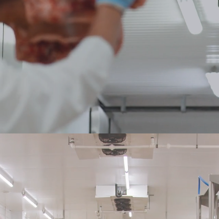
elab
co
subp
calid
pro
labor