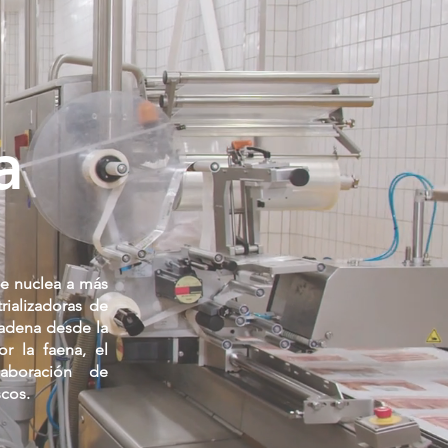
a
e nuclea a más
rializadoras de
cadena desde la
r la faena, el
laboración de
scos.