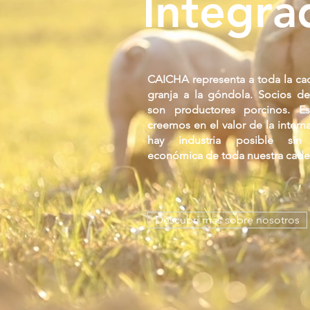
Integra
CAICHA representa a toda la cad
granja a la góndola. Socios d
son productores porcinos. E
creemos en el valor de la interna
hay industria posible sin s
económica de toda nuestra cade
Descubrí más sobre nosotros