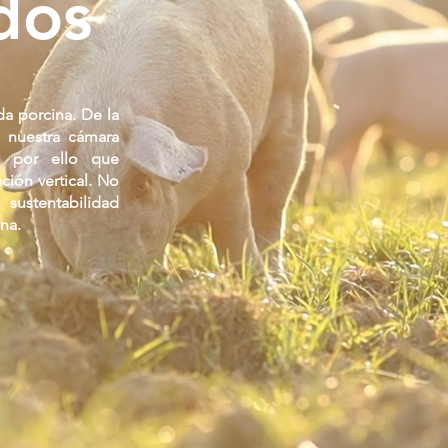
dos
a porcina. De la
e nuestra cámara
s por ello que
ción vertical. No
ustentabilidad
na.