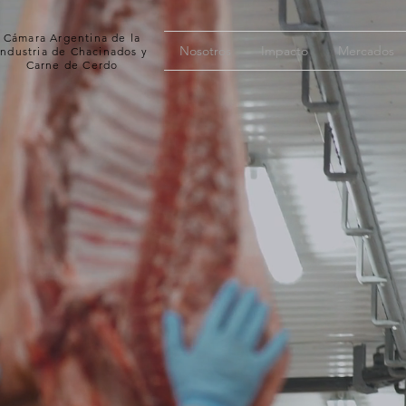
Cámara Argentina de la
Nosotros
Impacto
Mercados
Industria de Chacinados
y
Carne de Cerdo
Hac