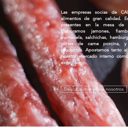
Las empresas socias de CA
alimentos de gran calidad. E
presentes en la mesa de l
Elaboramos jamones, fiam
mortadela, salchichas, hamburg
cortes de carne porcina, 
productos.
Apostamos tanto a
nuestro mercado interno com
exportación.
Descubrí más sobre nosotros